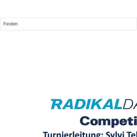
SR.radikalplayersEB.com
Finden