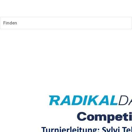
SR.radikalplayersEB.com
Finden