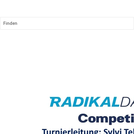
SR.radikalplayersEB.com
Finden